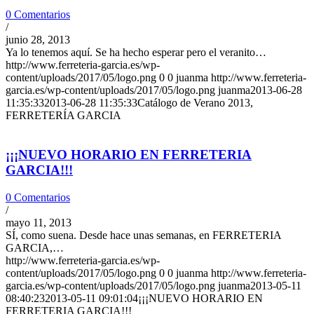
0 Comentarios
/
junio 28, 2013
Ya lo tenemos aquí. Se ha hecho esperar pero el veranito…
http://www.ferreteria-garcia.es/wp-
content/uploads/2017/05/logo.png
0
0
juanma
http://www.ferreteria-
garcia.es/wp-content/uploads/2017/05/logo.png
juanma
2013-06-28
11:35:33
2013-06-28 11:35:33
Catálogo de Verano 2013,
FERRETERÍA GARCIA
¡¡¡NUEVO HORARIO EN FERRETERIA
GARCIA!!!
0 Comentarios
/
mayo 11, 2013
SÍ, como suena. Desde hace unas semanas, en FERRETERIA
GARCIA,…
http://www.ferreteria-garcia.es/wp-
content/uploads/2017/05/logo.png
0
0
juanma
http://www.ferreteria-
garcia.es/wp-content/uploads/2017/05/logo.png
juanma
2013-05-11
08:40:23
2013-05-11 09:01:04
¡¡¡NUEVO HORARIO EN
FERRETERIA GARCIA!!!