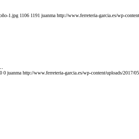
toño-1.jpg
1106
1191
juanma
http://www.ferreteria-garcia.es/wp-conte
s…
0
0
juanma
http://www.ferreteria-garcia.es/wp-content/uploads/2017/0