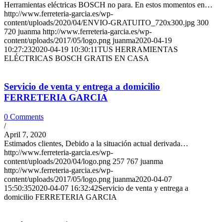
Herramientas eléctricas BOSCH no para. En estos momentos en…
http://www.ferreteria-garcia.es/wp-
content/uploads/2020/04/ENVIO-GRATUITO_720x300.jpg
300
720
juanma
http://www.ferreteria-garcia.es/wp-
content/uploads/2017/05/logo.png
juanma
2020-04-19
10:27:23
2020-04-19 10:30:11
TUS HERRAMIENTAS
ELÉCTRICAS BOSCH GRATIS EN CASA
Servicio de venta y entrega a domicilio
FERRETERIA GARCIA
0 Comments
/
April 7, 2020
Estimados clientes, Debido a la situación actual derivada…
http://www.ferreteria-garcia.es/wp-
content/uploads/2020/04/logo.png
257
767
juanma
http://www.ferreteria-garcia.es/wp-
content/uploads/2017/05/logo.png
juanma
2020-04-07
15:50:35
2020-04-07 16:32:42
Servicio de venta y entrega a
domicilio FERRETERIA GARCIA