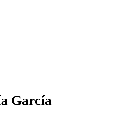
en Palma de Mallorc
ía García