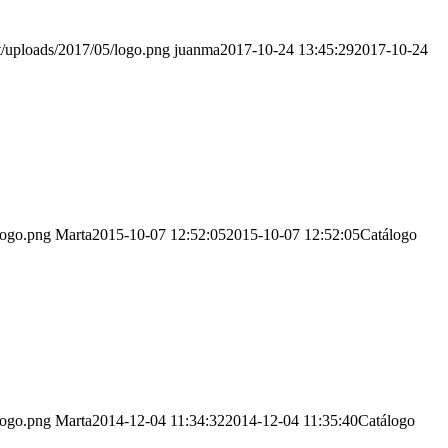
nt/uploads/2017/05/logo.png
juanma
2017-10-24 13:45:29
2017-10-24
logo.png
Marta
2015-10-07 12:52:05
2015-10-07 12:52:05
Catálogo
logo.png
Marta
2014-12-04 11:34:32
2014-12-04 11:35:40
Catálogo