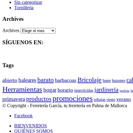
Sin categorizar
Tornilleria
Archives
Archives
SÍGUENOS EN:
Tags
barato
Bricolaje
ca
baleares
abierto
barbacoas
buen
buzones
Herramientas
jardinería
hogar
horario
insecticidas
jardoin
l
promociones
productos
primavera
verano
rebajas
riego
© Copyright - Ferretería García, tu ferretería en Palma de Mallorca
Facebook
BIENVENIDOS
QUIÉNES SOMOS