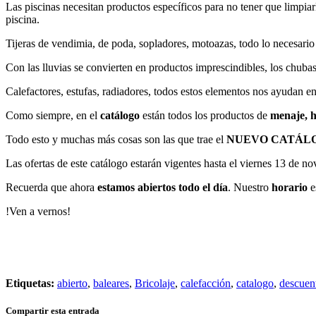
Las piscinas necesitan productos específicos para no tener que limpia
piscina.
Tijeras de vendimia, de poda, sopladores, motoazas, todo lo necesario 
Con las lluvias se convierten en productos imprescindibles, los chubas
Calefactores, estufas, radiadores, todos estos elementos nos ayudan en 
Como siempre, en el
catálogo
están todos los productos de
menaje, h
Todo esto y muchas más cosas son las que trae el
NUEVO CATÁLO
Las ofertas de este catálogo estarán vigentes hasta el viernes 13 de n
Recuerda que ahora
estamos abiertos todo el día
. Nuestro
horario
e
!Ven a vernos!
Etiquetas:
abierto
,
baleares
,
Bricolaje
,
calefacción
,
catalogo
,
descuen
Compartir esta entrada