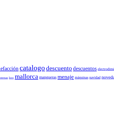
catalogo
descuento
descuentos
lefacción
electrodimé
mallorca
menaje
noved
mangueras
máquinas
navidad
internas
loro