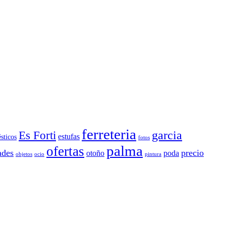
ferreteria
Es Forti
garcia
estufas
sticos
fotos
palma
ofertas
ades
precio
otoño
poda
objetos
ocio
pintura