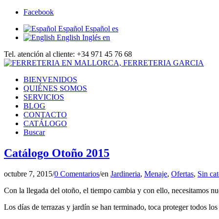
Facebook
Español
Español
es
English
Inglés
en
Tel. atención al cliente: +34 971 45 76 68
BIENVENIDOS
QUIÉNES SOMOS
SERVICIOS
BLOG
CONTACTO
CATÁLOGO
Buscar
Catálogo Otoño 2015
octubre 7, 2015
/
0 Comentarios
/
en
Jardineria
,
Menaje
,
Ofertas
,
Sin cat
Con la llegada del otoño, el tiempo cambia y con ello, necesitamos n
Los días de terrazas y jardín se han terminado, toca proteger todos lo