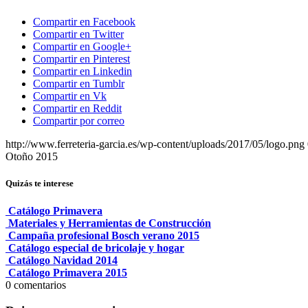
Compartir en Facebook
Compartir en Twitter
Compartir en Google+
Compartir en Pinterest
Compartir en Linkedin
Compartir en Tumblr
Compartir en Vk
Compartir en Reddit
Compartir por correo
http://www.ferreteria-garcia.es/wp-content/uploads/2017/05/logo.png
Otoño 2015
Quizás te interese
Catálogo Primavera
Materiales y Herramientas de Construcción
Campaña profesional Bosch verano 2015
Catálogo especial de bricolaje y hogar
Catálogo Navidad 2014
Catálogo Primavera 2015
0
comentarios