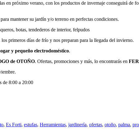
rlas en próximo verano, con los productos de invernaje conseguirá de f
para mantener su jardín y/o terreno en perfectas condiciones.
queros, botas, tendederos de interior, felpudos
los primeros días de frío y nos preparan para la llegada del invierno.
ogar y pequeño electrodoméstico
.
GO de OTOÑO
. Ofertas, promociones y más, lo encontrarás en
FER
oviembre.
s de 8:00 a 20:00
to
,
Es Forti
,
estufas
,
Herramientas
,
jardinería
,
ofertas
,
otoño
,
palma
,
pr