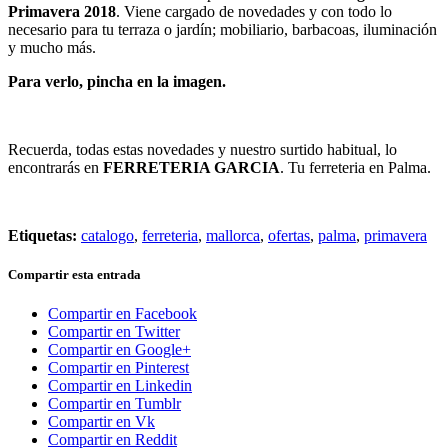
Primavera 2018
. Viene cargado de novedades y con todo lo
necesario para tu terraza o jardín; mobiliario, barbacoas, iluminación
y mucho más.
Para verlo, pincha en la imagen.
Recuerda, todas estas novedades y nuestro surtido habitual, lo
encontrarás en
FERRETERIA GARCIA
. Tu ferreteria en Palma.
Etiquetas:
catalogo
,
ferreteria
,
mallorca
,
ofertas
,
palma
,
primavera
Compartir esta entrada
Compartir en Facebook
Compartir en Twitter
Compartir en Google+
Compartir en Pinterest
Compartir en Linkedin
Compartir en Tumblr
Compartir en Vk
Compartir en Reddit