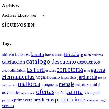
Archives
Archives
SÍGUENOS EN:
Tags
barato
Bricolaje
baleares
abierto
barbacoas
buen
buzones
catalogo
descuento
descuentos
calefacción
ferreteria
Es Forti
garcia
estufas
electrodimésticos
fotos
Herramientas
jardinería
hogar
horario
insecticidas
jardoin
mallorca
menaje
mangueras
máquinas
navidad
linternas
loro
palma
ofertas
novedades
otoño
poda
objetos
ocio
pintura
promociones
productos
primavera
precio
rebajas
riego
verano