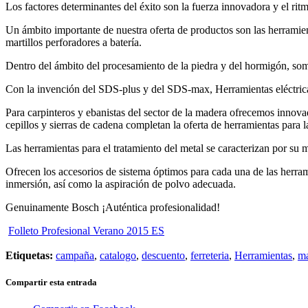
Los factores determinantes del éxito son la fuerza innovadora y el rit
Un ámbito importante de nuestra oferta de productos son las herramientas
martillos perforadores a batería.
Dentro del ámbito del procesamiento de la piedra y del hormigón, somos
Con la invención del SDS-plus y del SDS-max, Herramientas eléctrica
Para carpinteros y ebanistas del sector de la madera ofrecemos innovadora
cepillos y sierras de cadena completan la oferta de herramientas para 
Las herramientas para el tratamiento del metal se caracterizan por su
Ofrecen los accesorios de sistema óptimos para cada una de las herramie
inmersión, así como la aspiración de polvo adecuada.
Genuinamente Bosch ¡Auténtica profesionalidad!
Folleto Profesional Verano 2015 ES
Etiquetas:
campaña
,
catalogo
,
descuento
,
ferreteria
,
Herramientas
,
ma
Compartir esta entrada