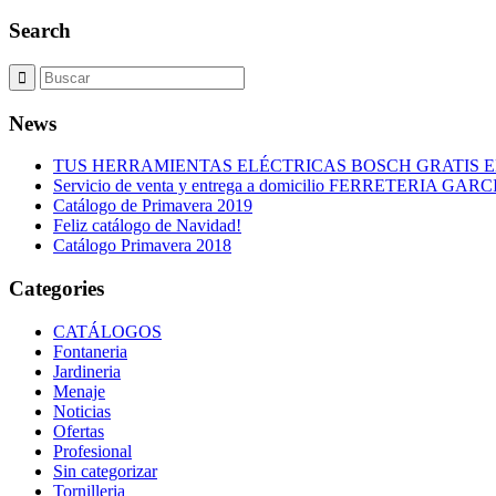
Search
News
TUS HERRAMIENTAS ELÉCTRICAS BOSCH GRATIS 
Servicio de venta y entrega a domicilio FERRETERIA GARC
Catálogo de Primavera 2019
Feliz catálogo de Navidad!
Catálogo Primavera 2018
Categories
CATÁLOGOS
Fontaneria
Jardineria
Menaje
Noticias
Ofertas
Profesional
Sin categorizar
Tornilleria