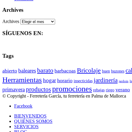
Archives
Archives
SÍGUENOS EN:
Tags
barato
Bricolaje
ca
baleares
abierto
barbacoas
buen
buzones
Herramientas
jardinería
hogar
horario
insecticidas
jardoin
l
promociones
productos
primavera
verano
rebajas
riego
© Copyright - Ferretería García, tu ferretería en Palma de Mallorca
Facebook
BIENVENIDOS
QUIÉNES SOMOS
SERVICIOS
BLOG