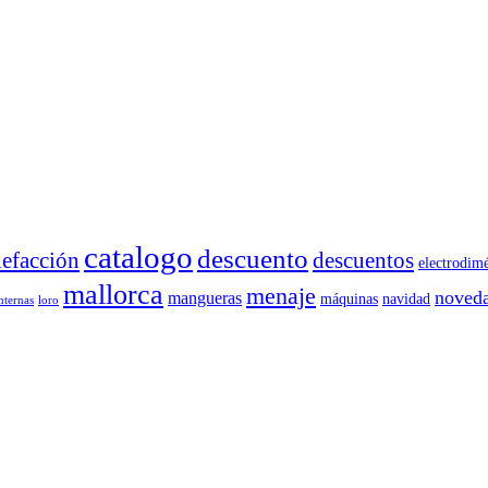
catalogo
descuento
descuentos
lefacción
electrodimé
mallorca
menaje
noved
mangueras
máquinas
navidad
internas
loro