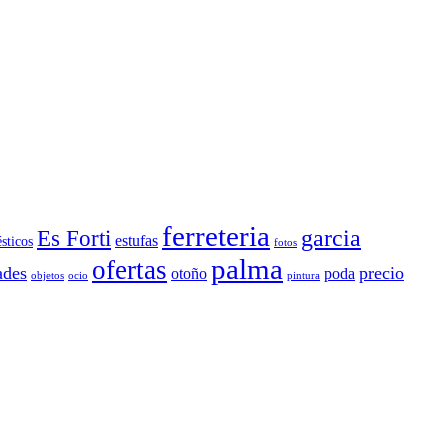
ferreteria
Es Forti
garcia
estufas
sticos
fotos
palma
ofertas
ades
precio
otoño
poda
objetos
ocio
pintura