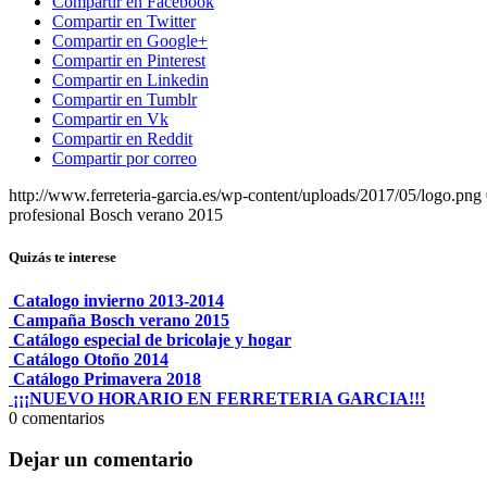
Compartir en Facebook
Compartir en Twitter
Compartir en Google+
Compartir en Pinterest
Compartir en Linkedin
Compartir en Tumblr
Compartir en Vk
Compartir en Reddit
Compartir por correo
http://www.ferreteria-garcia.es/wp-content/uploads/2017/05/logo.png
profesional Bosch verano 2015
Quizás te interese
Catalogo invierno 2013-2014
Campaña Bosch verano 2015
Catálogo especial de bricolaje y hogar
Catálogo Otoño 2014
Catálogo Primavera 2018
¡¡¡NUEVO HORARIO EN FERRETERIA GARCIA!!!
0
comentarios
Dejar un comentario