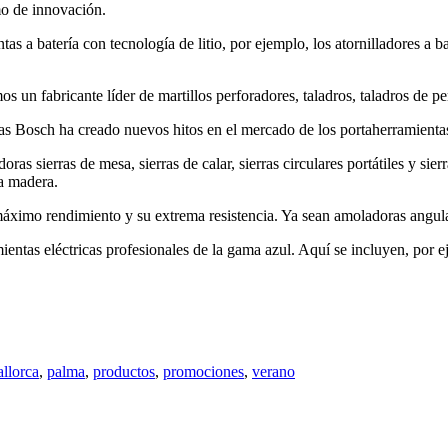
mo de innovación.
 a batería con tecnología de litio, por ejemplo, los atornilladores a bat
 un fabricante líder de martillos perforadores, taladros, taladros de p
s Bosch ha creado nuevos hitos en el mercado de los portaherramienta
s sierras de mesa, sierras de calar, sierras circulares portátiles y sierr
la madera.
 máximo rendimiento y su extrema resistencia. Ya sean amoladoras angul
ntas eléctricas profesionales de la gama azul. Aquí se incluyen, por eje
llorca
,
palma
,
productos
,
promociones
,
verano