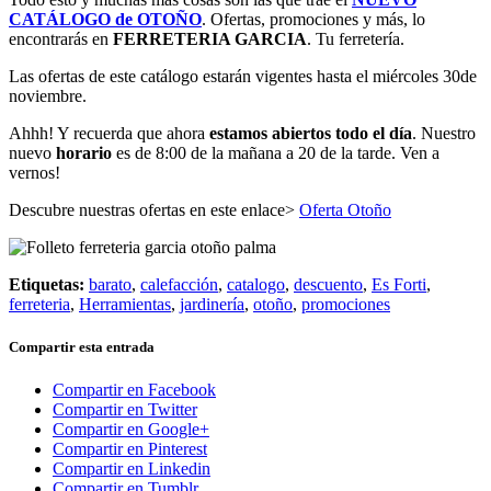
CATÁLOGO de OTOÑO
. Ofertas, promociones y más, lo
encontrarás en
FERRETERIA GARCIA
. Tu ferretería.
Las ofertas de este catálogo estarán vigentes hasta el miércoles 30de
noviembre.
Ahhh! Y recuerda que ahora
estamos abiertos todo el día
. Nuestro
nuevo
horario
es de 8:00 de la mañana a 20 de la tarde. Ven a
vernos!
Descubre nuestras ofertas en este enlace>
Oferta Otoño
Etiquetas:
barato
,
calefacción
,
catalogo
,
descuento
,
Es Forti
,
ferreteria
,
Herramientas
,
jardinería
,
otoño
,
promociones
Compartir esta entrada
Compartir en Facebook
Compartir en Twitter
Compartir en Google+
Compartir en Pinterest
Compartir en Linkedin
Compartir en Tumblr