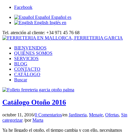
Facebook
Español
Español
es
English
Inglés
en
Tel. atención al cliente: +34 971 45 76 68
BIENVENIDOS
QUIÉNES SOMOS
SERVICIOS
BLOG
CONTACTO
CATÁLOGO
Buscar
Catálogo Otoño 2016
octubre 11, 2016
/
0 Comentarios
/
en
Jardineria
,
Menaje
,
Ofertas
,
Sin
categorizar
/
por
Marta
Ya he llegado el otoño, el tiempo cambia y con ello, necesitamos