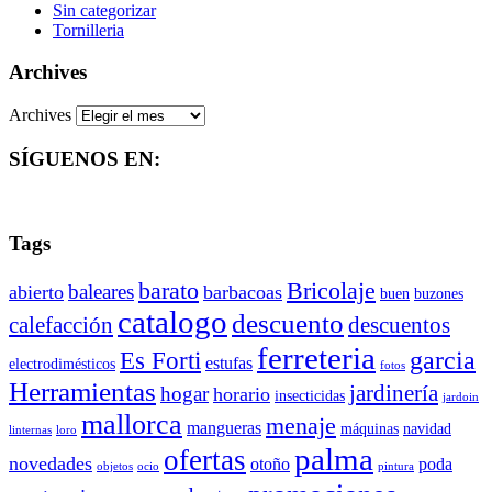
Sin categorizar
Tornilleria
Archives
Archives
SÍGUENOS EN:
Tags
barato
Bricolaje
baleares
abierto
barbacoas
buen
buzones
catalogo
descuento
descuentos
calefacción
ferreteria
Es Forti
garcia
estufas
electrodimésticos
fotos
Herramientas
jardinería
hogar
horario
insecticidas
jardoin
mallorca
menaje
mangueras
máquinas
navidad
linternas
loro
palma
ofertas
novedades
otoño
poda
objetos
ocio
pintura