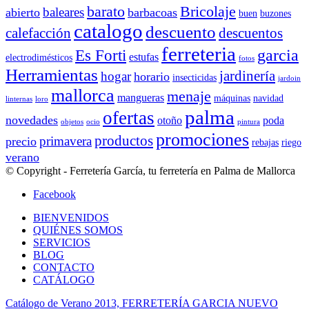
barato
Bricolaje
baleares
abierto
barbacoas
buen
buzones
catalogo
descuento
descuentos
calefacción
ferreteria
Es Forti
garcia
estufas
electrodimésticos
fotos
Herramientas
jardinería
hogar
horario
insecticidas
jardoin
mallorca
menaje
mangueras
máquinas
navidad
linternas
loro
palma
ofertas
novedades
otoño
poda
objetos
ocio
pintura
promociones
productos
primavera
precio
rebajas
riego
verano
© Copyright - Ferretería García, tu ferretería en Palma de Mallorca
Facebook
BIENVENIDOS
QUIÉNES SOMOS
SERVICIOS
BLOG
CONTACTO
CATÁLOGO
Catálogo de Verano 2013, FERRETERÍA GARCIA
NUEVO