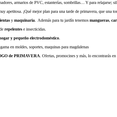
cenadores, armarios de PVC, estanterías, sombrillas… Y para relajarse; s
uy apetitosa. ¡Qué mejor plan para una tarde de primavera, que una torr
ientas
y
maquinaria
. Además para tu jardín tenemos
mangueras
,
car
 de
repelentes
e insecticidas.
hogar y pequeño electrodoméstico
.
a gama en moldes, soportes, maquinas para magdalenas
GO de PRIMAVERA
. Ofertas, promocines y más, lo encontrarás en