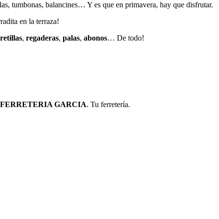
illas, tumbonas, balancines… Y es que en primavera, hay que disfrutar.
adita en la terraza!
retillas
,
regaderas
,
palas
,
abonos
… De todo!
FERRETERIA GARCIA
. Tu ferretería.