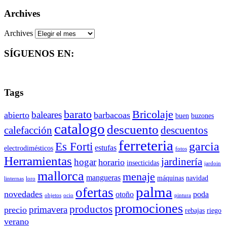
Archives
Archives
SÍGUENOS EN:
Tags
barato
Bricolaje
baleares
abierto
barbacoas
buen
buzones
catalogo
descuento
descuentos
calefacción
ferreteria
Es Forti
garcia
estufas
electrodimésticos
fotos
Herramientas
jardinería
hogar
horario
insecticidas
jardoin
mallorca
menaje
mangueras
máquinas
navidad
linternas
loro
palma
ofertas
novedades
otoño
poda
objetos
ocio
pintura
promociones
productos
primavera
precio
rebajas
riego
verano